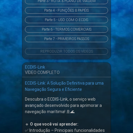
Parte 3 - ROTA & PLANO DE VIAGEM
Parte 4 - FUNÇÕES & PAPÉIS
Parte 5 - USO COM O ECDIS
Parte 6 - TERMOS COMERCIAIS
Parte 7 - PRIMEIROS PASSOS
REPRODUZIR TODOS OS VÍDEOS
ECDIS-Link
VÍDEO COMPLETO
ECDIS-Link: A Solução Definitiva para uma
Navegação Segura e Eficiente
Descubra o ECDIS-Link, o serviço web
avançado desenvolvido para aprimorar a
navegação marítima! 🚢🌊
🔹
O que você vai aprender:
✅ Introdução – Principais funcionalidades