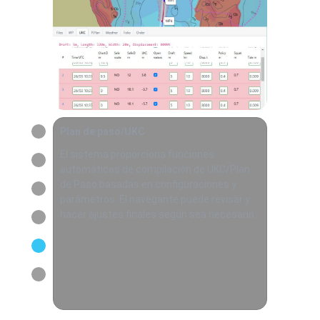
Plan de paso/UKC
El sistema proporciona funciones
automáticas de compilación de UKC/Plan
de Paso basadas en configuraciones y
parámetros. El navegante puede revisar y
hacer ajustes finales según sea necesario.