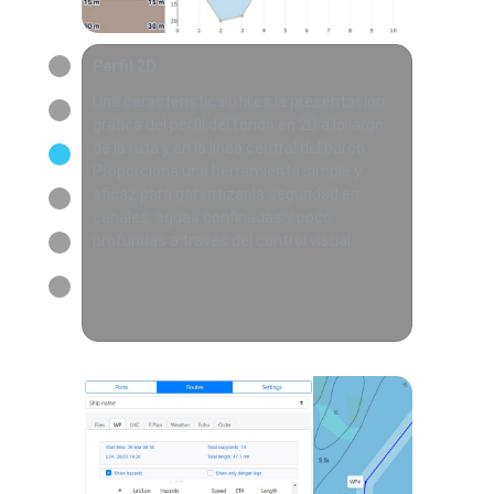
Perfil 2D
Una característica útil es la presentación
gráfica del perfil del fondo en 2D a lo largo
de la ruta y en la línea central del barco.
Proporciona una herramienta simple y
eficaz para garantizar la seguridad en
canales, aguas confinadas y poco
profundas a través del control visual.