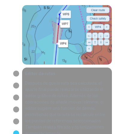
Editor de rutas
Después de que la ruta sea calculada, el
ajuste final puede realizarse utilizando el
editor gráfico de rutas. Además de las
operaciones de añadir/mover/eliminar, el
editor sugiere una función de desvío,
permitiendo que la ruta se recalcule entre
los puntos de referencia seleccionados.
También realiza filtrado y optimizaciones
automáticamente.