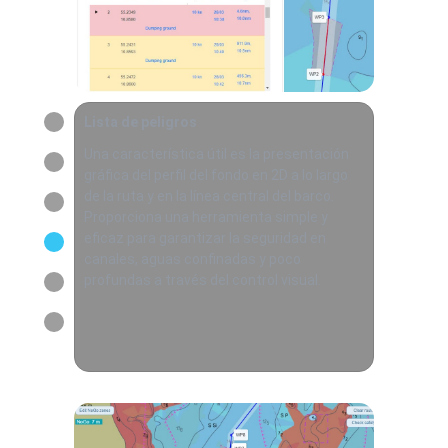
Lista de peligros
Una característica útil es la presentación
gráfica del perfil del fondo en 2D a lo largo
de la ruta y en la línea central del barco.
Proporciona una herramienta simple y
eficaz para garantizar la seguridad en
canales, aguas confinadas y poco
profundas a través del control visual.