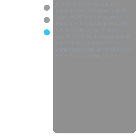
Es importante para la seguridad
asegurar que el ECDIS haya recibido
todos los ENCs y actualizaciones
necesarias. En caso de que el ECDIS
sea compatible con el Protocolo
Abierto ECDIS-Link, el catálogo puede
ser verificado automáticamente y
comprobado en relación con los datos
necesarios para un viaje seguro.