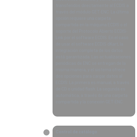
transferidos directamente al ECDIS a
través del módulo GET-ENC. La última
opción requiere una carpeta
compartida en la máquina ECDIS o el
soporte del Protocolo Abierto ECDIS-
Link por el software ECDIS. En el caso
de usar el software ECDIS dKart, la
integración completa de los datos
está garantizada. Las actualizaciones
periódicas de ENC se entregan de la
misma manera, y el sistema ofrece
dos opciones para cargar datos al
ECDIS: La primera es manual, a través
de CD o unidad flash. La segunda es
automática, a través de una carpeta
compartida y la conexión GET-ENC.
Control de catálogo