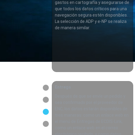
gastos en cartografía y asegurarse de
que todos los datos críticos para una
navegación segura estén disponibles.
La selección de ADP y e-NP se realiza
de manera similar.
Entrega
Después de que se envíe un pedido y
sea confirmado por el proveedor de
ENC, los datos estarán disponibles de
tres maneras: como un enlace web en
el menú de Entregas de ECDIS-Link,
como un enlace web en el correo
electrónico recibido, y como datos