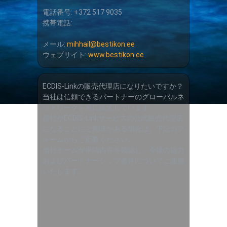
電話番号: +372 517 9035
携帯電話:
メール:
mihhail@bestikon.ee
ウェブサイト:
www.bestikon.ee
ECDIS-Linkの販売代理店になりたいですか？
当社は信頼できるパートナーのグローバルネ
ットワークを常に拡大しています。
貴社がECDIS-Linkサービスの公式販売代理店
になることにご興味がある場合は、下記のフ
ォームからご応募ください。
当社チームが申請内容を確認し、今後の協力
およびパートナーシップ条件についてご連絡
いたします。