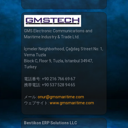
GMS Electronic Communications and
Maritime Industry & Trade Ltd.
İçmeler Neighborhood, Çağdaş Street No: 1,
Vema Tuzla
Block C, Floor 9, Tuzla, Istanbul 34947,
Turkey
電話番号: +90 216 766 69 67
携帯電話: +90 537 528 94 65
メール:
onur@gmsmaritime.com
ウェブサイト:
www.gmsmaritime.com
Bestikon ERP Solutions LLC