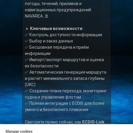
погоды, течений, приливов и
навигационных предупреждений
NAVAREA. 🚢
🔹
Ключевые возможности:
✅ Контроль доступности информации
✅ Выбор и заказ данных
✅ Бесшовная передача и приём
информации
✅ Импорт/экспорт маршрутов и оценка
их безопасности
✅ Автоматическая генерация маршрута
и расчёт минимального запаса глубины
(UKC)
✅ Создание плана перехода, мониторинг
судна и управление флотом
✅ Полная интеграция с ECDIS для более
умного и безопасного плавания
Смотрите прямо сейчас, как
ECDIS-Link
может изменить ваш навигационный
Manage cookies