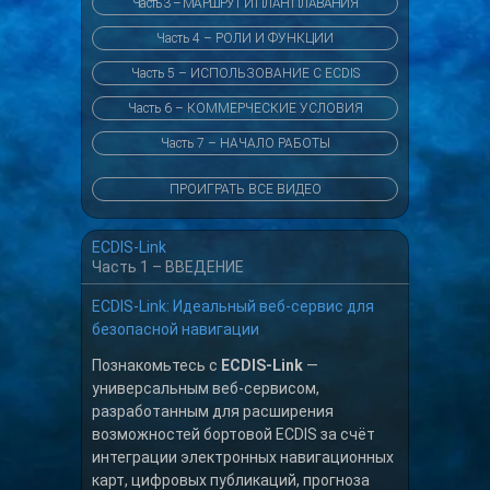
Часть 3 – МАРШРУТ И ПЛАН ПЛАВАНИЯ
Часть 4 – РОЛИ И ФУНКЦИИ
Часть 5 – ИСПОЛЬЗОВАНИЕ С ECDIS
Часть 6 – КОММЕРЧЕСКИЕ УСЛОВИЯ
Часть 7 – НАЧАЛО РАБОТЫ
ПРОИГРАТЬ ВСЕ ВИДЕО
ECDIS-Link
Часть 1 – ВВЕДЕНИЕ
ECDIS-Link: Идеальный веб-сервис для
безопасной навигации
Познакомьтесь с
ECDIS-Link
—
универсальным веб-сервисом,
разработанным для расширения
возможностей бортовой ECDIS за счёт
интеграции электронных навигационных
карт, цифровых публикаций, прогноза