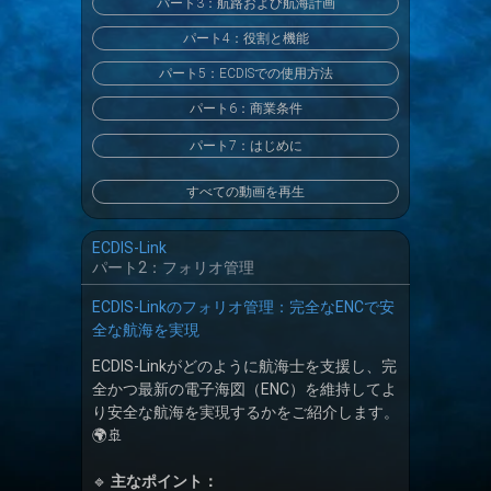
パート3：航路および航海計画
パート4：役割と機能
パート5：ECDISでの使用方法
パート6：商業条件
パート7：はじめに
すべての動画を再生
ECDIS-Link
パート2：フォリオ管理
ECDIS-Linkのフォリオ管理：完全なENCで安
全な航海を実現
ECDIS-Linkがどのように航海士を支援し、完
全かつ最新の電子海図（ENC）を維持してよ
り安全な航海を実現するかをご紹介します。
🌍🚢
🔹
主なポイント：