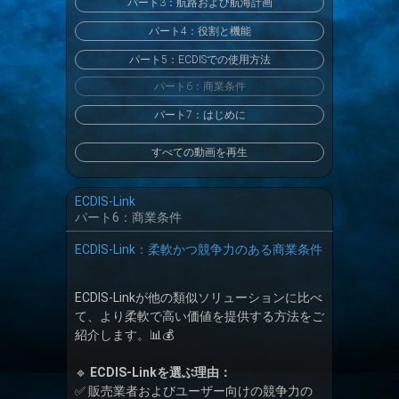
パート3：航路および航海計画
パート4：役割と機能
パート5：ECDISでの使用方法
パート6：商業条件
パート7：はじめに
すべての動画を再生
ECDIS-Link
パート6：商業条件
ECDIS-Link：柔軟かつ競争力のある商業条件
ECDIS-Linkが他の類似ソリューションに比べ
て、より柔軟で高い価値を提供する方法をご
紹介します。📊💰
🔹
ECDIS-Linkを選ぶ理由：
✅ 販売業者およびユーザー向けの競争力の